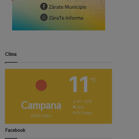
Clima
11
℃
Campana
11º - 11º%
53%
12.5 km/h
Cielo claro
Facebook