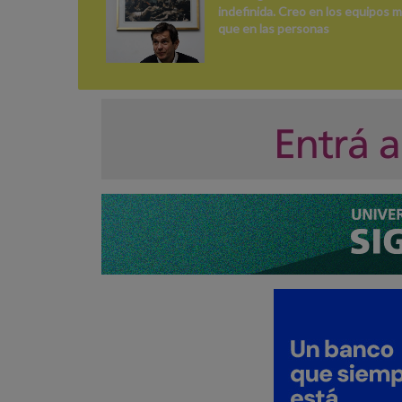
indefinida. Creo en los equipos 
que en las personas