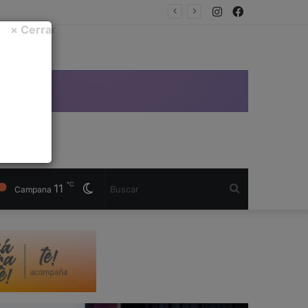
Instagram
Facebook
× Cerrar
℃
11
Cambiar
Buscar
Campana
modo