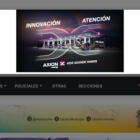
eligiosa: hoy “un mundo diferente”
S
POLICIALES
OTRAS
SECCIONES