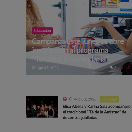
Educacion
Campana: Este lunes se abre
inscripción al programa
“Terminá la secundaria”
Ago 08, 2026
2
147
Ago 03, 2026
Sociedad
Elisa Abella y Karina Sala acompañaro
el tradicional “Té de la Amistad” de
docentes jubiladas