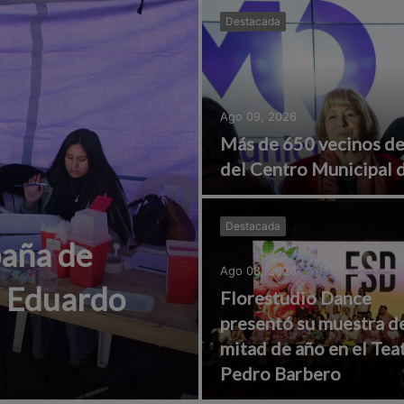
Destacada
Ago 09, 2026
Más de 650 vecinos de
del Centro Municipal d
Destacada
aña de
Ago 08, 2026
a Eduardo
Florestudio Dance
presentó su muestra d
mitad de año en el Tea
Pedro Barbero