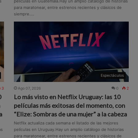
s
películas en Guatemala.Hay un amplio catálogo de historias
para maratonear, entre estrenos recientes y clásicos de
siempre....
Espectáculos
3
Ago 07, 2026
0
2
0
Lo más visto en Netflix Uruguay: las 10
n
películas más exitosas del momento, con
a
“Elize: Sombras de una mujer” a la cabeza
Netflix actualiza cada semana el listado de las mejores
as
películas en Uruguay.Hay un amplio catálogo de historias
para maratonear, entre estrenos recientes y clásicos de