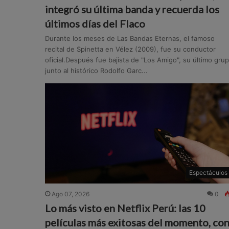
integró su última banda y recuerda los
últimos días del Flaco
Durante los meses de Las Bandas Eternas, el famoso
recital de Spinetta en Vélez (2009), fue su conductor
oficial.Después fue bajista de "Los Amigo", su último gru
junto al histórico Rodolfo Garc...
Espectáculos
Ago 07, 2026
0
Lo más visto en Netflix Perú: las 10
películas más exitosas del momento, co