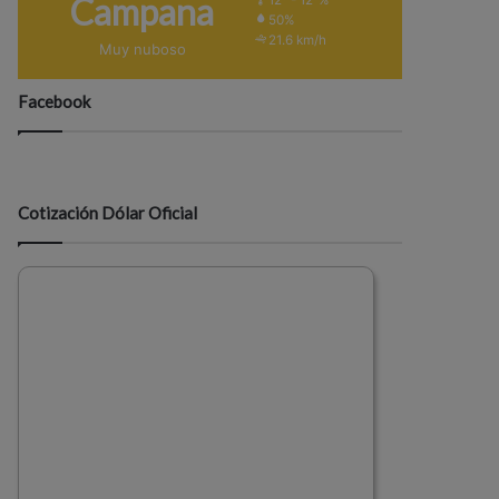
Campana
50%
21.6 km/h
Muy nuboso
Facebook
Cotización Dólar Oficial