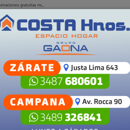
traciones gratuitas municipales en Villa Angus
S
POLICIALES
OTRAS
SECCIONES