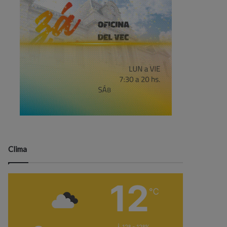
Clima
12
℃
12º - 12º%