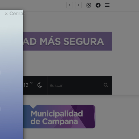
Instagram
Facebook
Sidebar
× Cerrar
℃
12
Cambiar
Buscar
Campana
modo