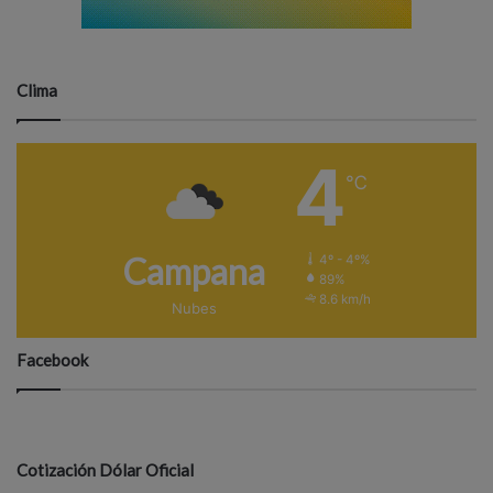
Clima
4
℃
Campana
4º - 4º%
89%
8.6 km/h
Nubes
Facebook
Cotización Dólar Oficial