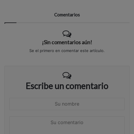
Comentarios
¡Sin comentarios aún!
Se el primero en comentar este artículo.
Escribe un comentario
S
u
n
S
o
u
m
c
b