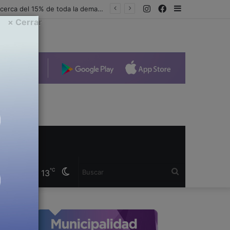
Instagram
Facebook
Sidebar
AMIA lanzó la segunda temporada del podcast “Tengo un amigo judío” y anunció un nuevo formato para televisión y YouTube
× Cerrar
Cambiar
Buscar
℃
13
modo