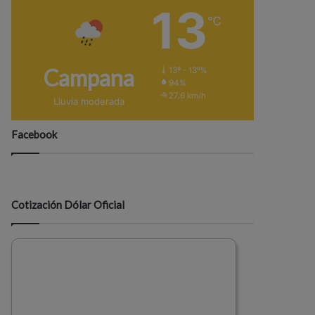
13
℃
Campana
13º - 13º%
94%
27.6 km/h
Lluvia moderada
Facebook
Cotización Dólar Oficial