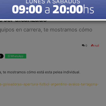
adores del Apertura: Ávalos
e ser alcanzado
quipos en carrera, te mostramos cómo
0
null
WhatsApp
, te mostramos cómo está esta pelea individual.
la-goleadores-apertura-futbol-argentino-avalos-tarragona-