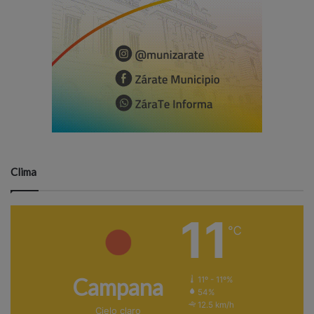
Clima
11
℃
Campana
11º - 11º%
54%
12.5 km/h
Cielo claro