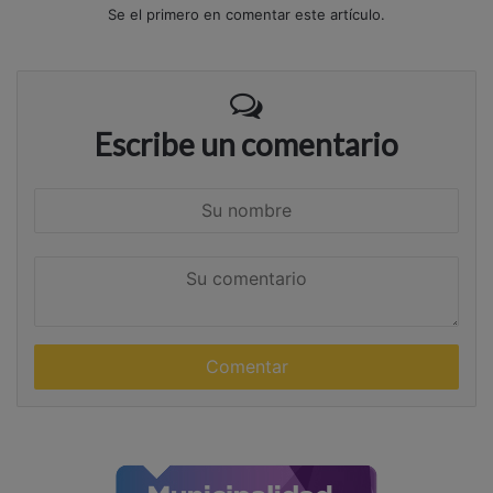
Se el primero en comentar este artículo.
Escribe un comentario
S
u
n
S
o
u
m
c
b
o
r
m
e
e
n
t
a
r