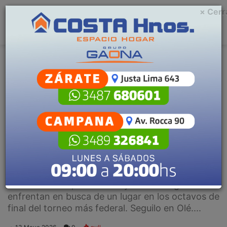
× Cerr
Menu
C
m
Deportes
Escuchar artículo
Platense-San Martín (SJ) se miden
por los 16avos de Copa Argentina
Desde las 16.15, el Calamar y el Verdinegro se
enfrentan en busca de un lugar en los octavos de
final del torneo más federal. Seguilo en Olé....