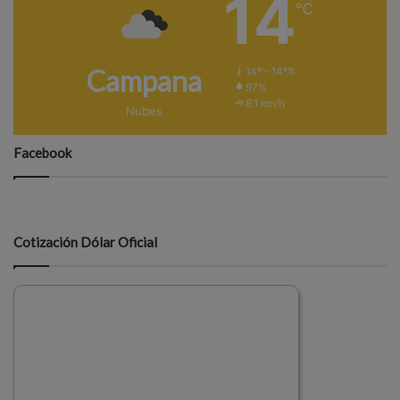
14
℃
Campana
14º - 14º%
97%
8.1 km/h
Nubes
Facebook
Cotización Dólar Oficial