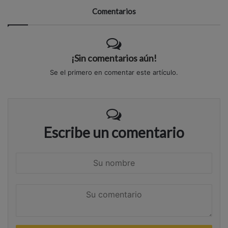
Comentarios
¡Sin comentarios aún!
Se el primero en comentar este artículo.
Escribe un comentario
S
u
n
S
o
u
m
c
b
o
r