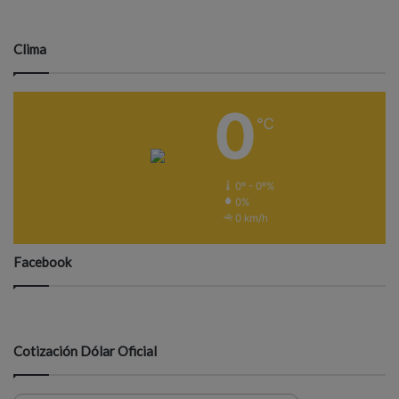
Clima
0
℃
0º - 0º%
0%
0 km/h
Facebook
Cotización Dólar Oficial