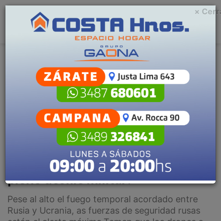
× Cerr
Menu
C
m
Generales
Escuchar artículo
¿Podría Ucrania lanzar un ataque
en la Plaza Roja de Moscú en
pleno desfile militar?
Pese al alto el fuego temporal acordado entre
Rusia y Ucrania, as fuerzas de seguridad rusas