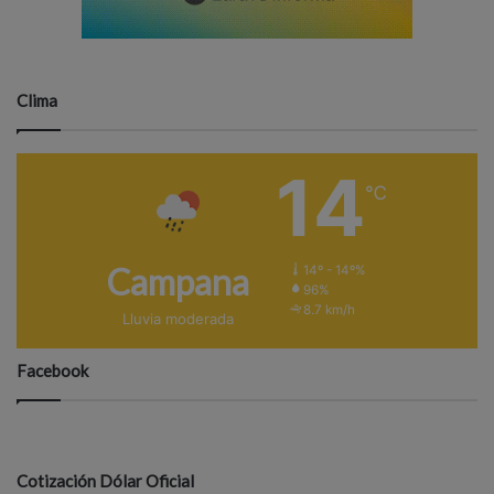
Clima
14
℃
Campana
14º - 14º%
96%
8.7 km/h
Lluvia moderada
Facebook
Cotización Dólar Oficial