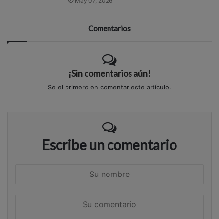
May 07, 2026
Comentarios
¡Sin comentarios aún!
Se el primero en comentar este artículo.
Escribe un comentario
S
u
n
S
o
u
m