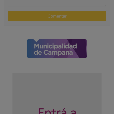
c
b
o
r
m
e
e
n
t
a
r
i
o