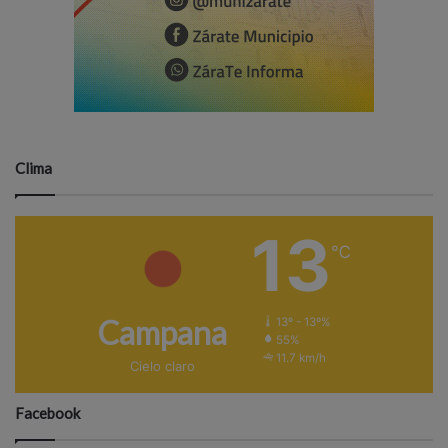
Clima
13
℃
Campana
13º - 13º%
55%
11.7 km/h
Cielo claro
Facebook