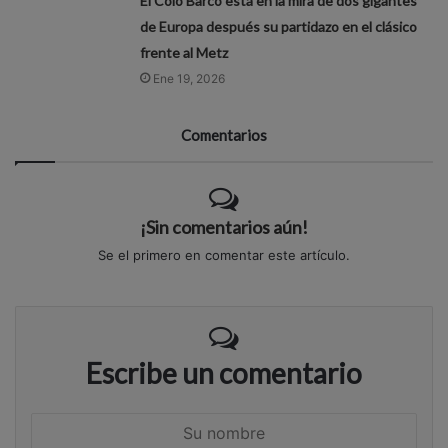
El Colo Barco está en la mira de dos gigantes
de Europa después su partidazo en el clásico
frente al Metz
Ene 19, 2026
Comentarios
¡Sin comentarios aún!
Se el primero en comentar este artículo.
Escribe un comentario
S
u