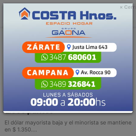
× Cerr
Menu
C
m
Generales
Escuchar artículo
Tras la euforia, caen los bonos y el
riesgo país vuelve a superar los
1.000 puntos
El dólar mayorista baja y el minorista se mantiene
en $ 1.350....