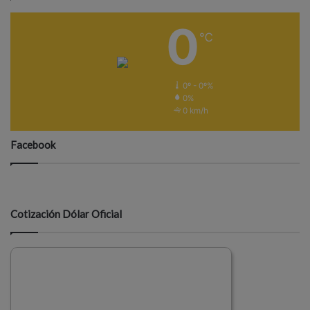
0
℃
0º - 0º%
0%
0 km/h
Facebook
Cotización Dólar Oficial