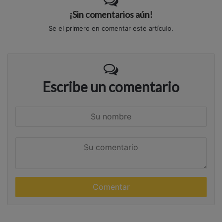
¡Sin comentarios aún!
Se el primero en comentar este artículo.
Escribe un comentario
S
u
n
S
o
u
m
c
b
o
r
m
e
e
n
t