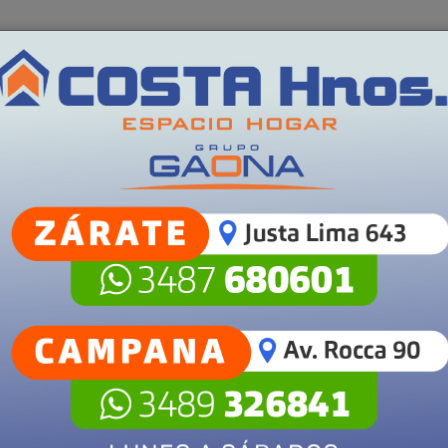
irgor donará televisores a escuelas de Zárate mediante un convenio co
S
POLICIALES
SALUD
SECCIONES
Campana