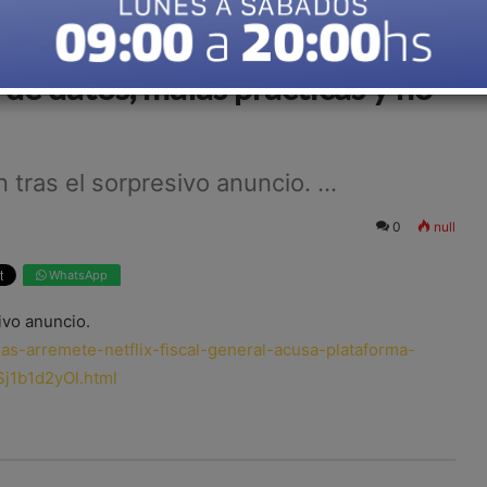
x: el fiscal general acusa a la
de datos, malas prácticas y no
tras el sorpresivo anuncio. ...
0
null
WhatsApp
ivo anuncio.
as-arremete-netflix-fiscal-general-acusa-plataforma-
Sj1b1d2yOl.html