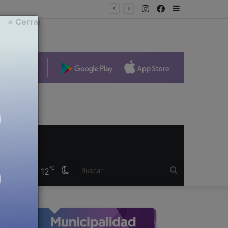
Instagram
Facebook
Sidebar
n el Municipio
× Cerrar
Cambiar
Buscar
℃
12
modo