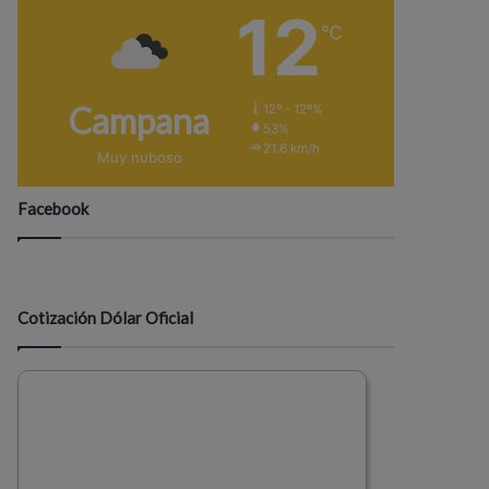
12
℃
Campana
12º - 12º%
53%
21.6 km/h
Muy nuboso
Facebook
Cotización Dólar Oficial