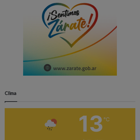
Clima
13
℃