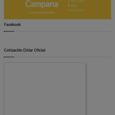
Campana
13º - 13º%
94%
27.6 km/h
Lluvia moderada
Facebook
Cotización Dólar Oficial