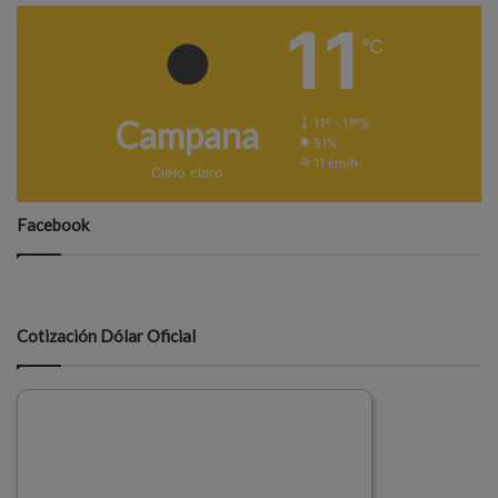
11
℃
Campana
11º - 11º%
51%
11 km/h
Cielo claro
Facebook
Cotización Dólar Oficial