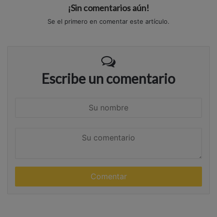
¡Sin comentarios aún!
Se el primero en comentar este artículo.
Escribe un comentario
S
u
n
S
o
u
m
c
b
o
r
m
e
e
n
t
a