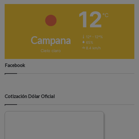
12
℃
Campana
12º - 12º%
65%
8.4 km/h
Cielo claro
Facebook
Cotización Dólar Oficial