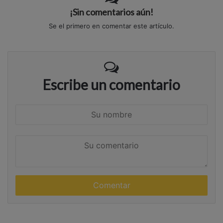
¡Sin comentarios aún!
Se el primero en comentar este artículo.
Escribe un comentario
S
u
n
S
o
u
m
c
b
o
r
m
e
e
n
t