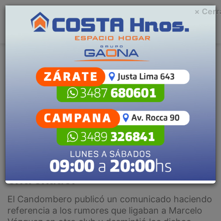
× Cerr
Menu
C
m
Deportes
Escuchar artículo
San Telmo desmintió los rumores
y confirmó la continuidad de su
entrenador
El Candombero publicó un comunicado haciendo
referencia a los rumores que ligaban a Marcelo