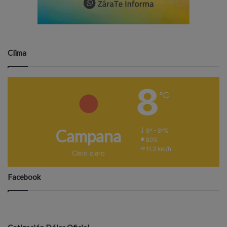
Clima
8
℃
Campana
8º - 8º%
80%
11.3 km/h
Cielo claro
Facebook