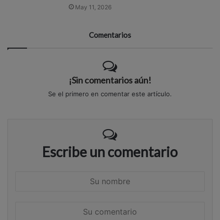
May 11, 2026
Comentarios
¡Sin comentarios aún!
Se el primero en comentar este artículo.
Escribe un comentario
S
u
n
S
o
u
m