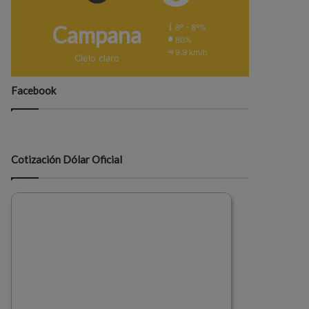
Campana
8º - 8º%
80%
9.9 km/h
Cielo claro
Facebook
Cotización Dólar Oficial