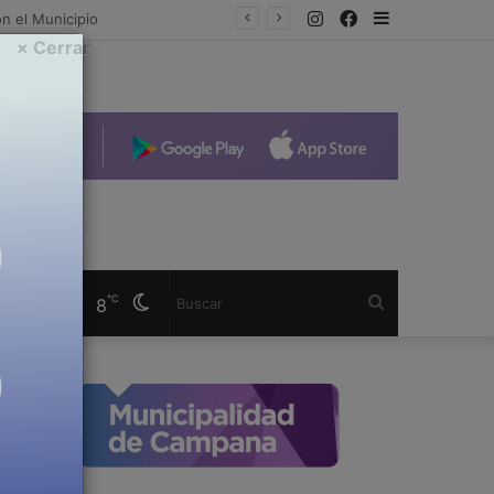
Instagram
Facebook
Sidebar
× Cerrar
Cambiar
Buscar
℃
8
modo