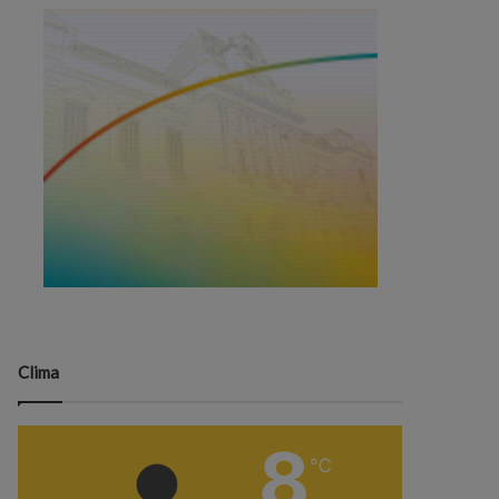
Clima
8
℃