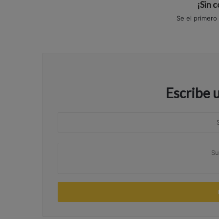
¡Sin 
Se el primero
Escribe 
S
u
n
S
o
u
m
c
b
o
r
m
e
e
n