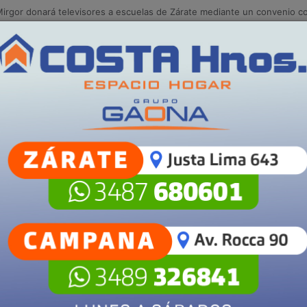
traciones gratuitas municipales en Villa Angus
Campana
S
POLICIALES
SALUD
SECCIONES