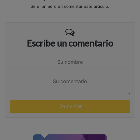
Se el primero en comentar este artículo.
Escribe un comentario
S
u
n
S
o
u
m
c
b
o
r
m
e
e
n
t
a
r