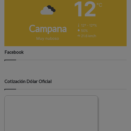
12
℃
Campana
12º - 12º%
50%
21.6 km/h
Muy nuboso
Facebook
Cotización Dólar Oficial