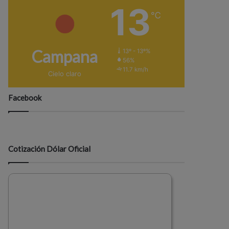
13
℃
Campana
13º - 13º%
56%
11.7 km/h
Cielo claro
Facebook
Cotización Dólar Oficial