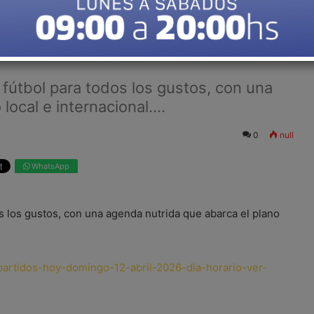
2 de abril: horario y por dónde
fútbol para todos los gustos, con una
ocal e internacional....
0
null
WhatsApp
s los gustos, con una agenda nutrida que abarca el plano
partidos-hoy-domingo-12-abril-2026-dia-horario-ver-