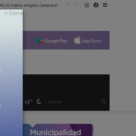
Instagram
Facebook
Sidebar
Lo soñaste de chico, lo vivís de grande: el Mes de la Niñez se celebra con grandes oportunidades en Nuevas Hogar
× Cerrar
Cambiar
Buscar
℃
13
modo