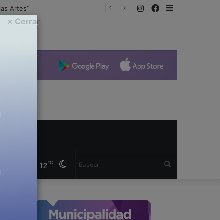
Instagram
Facebook
Sidebar
hospital
× Cerrar
Cambiar
Buscar
℃
12
modo