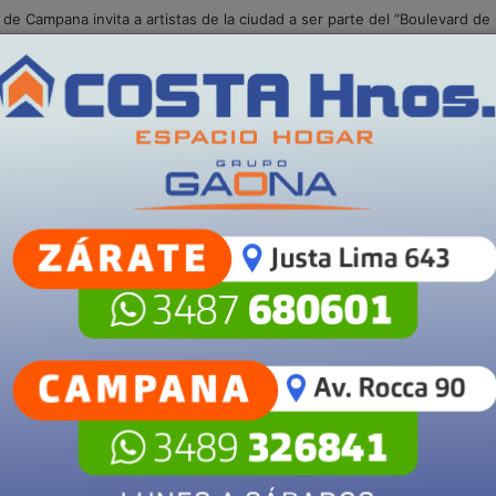
te de Campana anunció la incorporación de un nuevo tomógrafo para el 
S
POLICIALES
SALUD
SECCIONES
Campana