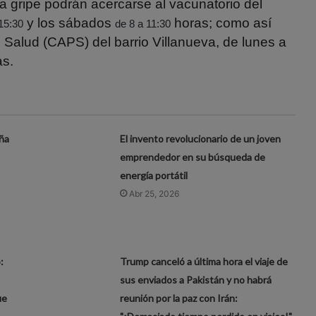
a gripe podrán acercarse al vacunatorio del
y los sábados
horas; como así
15:30
de 8 a 11:30
 Salud (CAPS) del barrio Villanueva, de lunes a
s.
ña
El invento revolucionario de un joven
emprendedor en su búsqueda de
energía portátil
Abr 25, 2026
:
Trump canceló a última hora el viaje de
sus enviados a Pakistán y no habrá
ue
reunión por la paz con Irán: