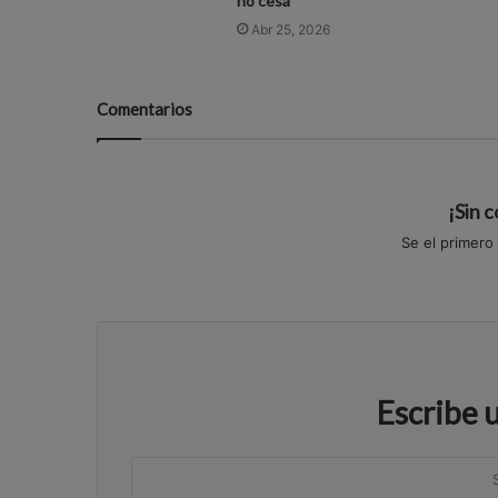
no cesa
Abr 25, 2026
Comentarios
¡Sin 
Se el primero
Escribe 
S
u