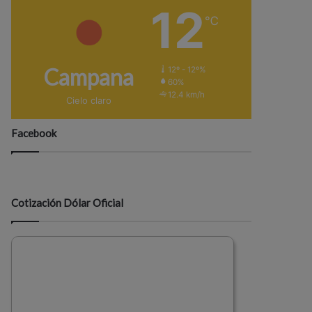
12
℃
Campana
12º - 12º%
60%
12.4 km/h
Cielo claro
Facebook
Cotización Dólar Oficial