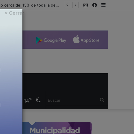
Instagram
Facebook
Sidebar
AMIA lanzó la segunda temporada del podcast “Tengo un amigo judío” y anunció un nuevo formato para televisión y YouTube
× Cerrar
Cambiar
Buscar
℃
14
modo