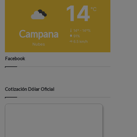
14
℃
Campana
14º - 14º%
91%
6.5 km/h
Nubes
Facebook
Cotización Dólar Oficial