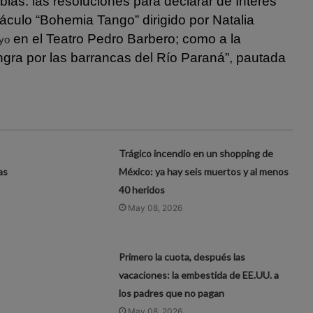
blas: las resoluciones para declarar de Interés
ctáculo “Bohemia Tango” dirigido por Natalia
en el Teatro Pedro Barbero; como a la
yo
gra por las barrancas del Río Paraná”, pautada
Trágico incendio en un shopping de
as
México: ya hay seis muertos y al menos
40 heridos
May 08, 2026
Primero la cuota, después las
vacaciones: la embestida de EE.UU. a
los padres que no pagan
May 08, 2026