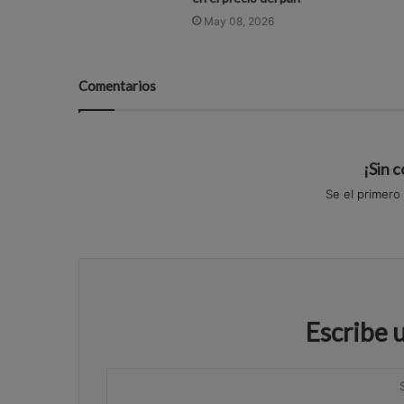
May 08, 2026
Comentarios
¡Sin 
Se el primero
Escribe 
S
u