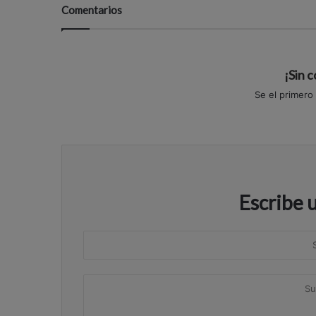
Comentarios
¡Sin 
Se el primero
Escribe 
S
u
n
S
o
u
m
c
b