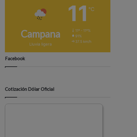
11
℃
Campana
11º - 11º%
91%
37.5 km/h
Lluvia ligera
Facebook
Cotización Dólar Oficial