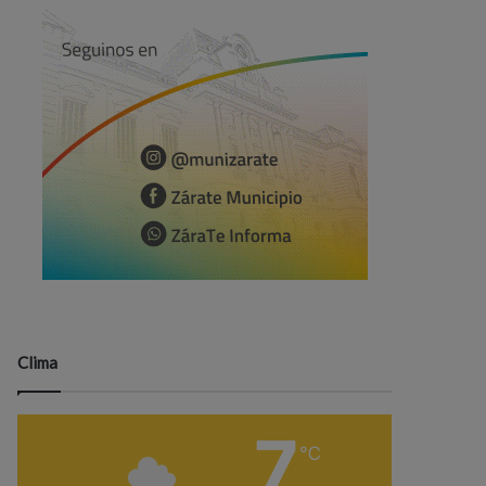
Clima
7
℃