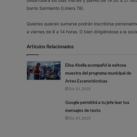
desarrollará los días martes y
jueves de 19:30 a 21 hor
barrio Sarmiento (Liniers 78).
Quienes quieran sumarse podrán inscribirse personalmen
a
viernes de 8 a 14 horas
. O bien dirigiéndose a la soc
Artículos Relacionados
Elisa Abella acompañó la exitosa
muestra del programa municipal de
Artes Escenotécnicas
Dic 01, 2025
Google permitirá a tu jefe leer tus
mensajes de texto
Dic 01, 2025