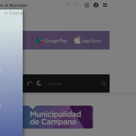
Instagram
Facebook
Sidebar
× Cerrar
Cambiar
Buscar
℃
7
modo