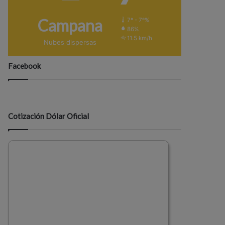
Campana
7º - 7º%
86%
11.5 km/h
Nubes dispersas
Facebook
Cotización Dólar Oficial