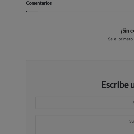
Comentarios
¡Sin 
Se el primero
Escribe 
S
u
n
S
o
u
m
c
b