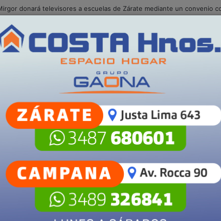
traciones gratuitas municipales en Villa Angus
Campana
S
POLICIALES
SALUD
SECCIONES