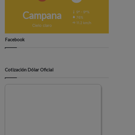
Campana
9º - 9º%
76%
11.2 km/h
Cielo claro
Facebook
Cotización Dólar Oficial