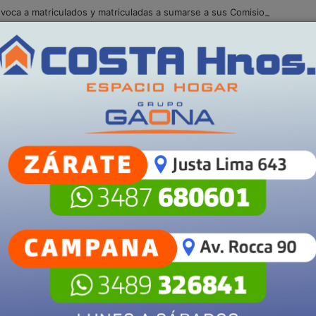
voca a matriculados y matriculadas a sumarse a sus Comisiones e Instit
Camp
S
POLICIALES
SALUD
SECCIONES
lista de Scaloni que complica a