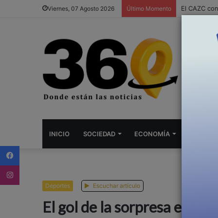
El CAZC con
Viernes, 07 Agosto 2026
Último Momento
INICIO
SOCIEDAD
ECONOMÍA
DEPORTE
Facebook
Instagram
Deportes
Escuchar artículo
El gol de la sorpresa en la 