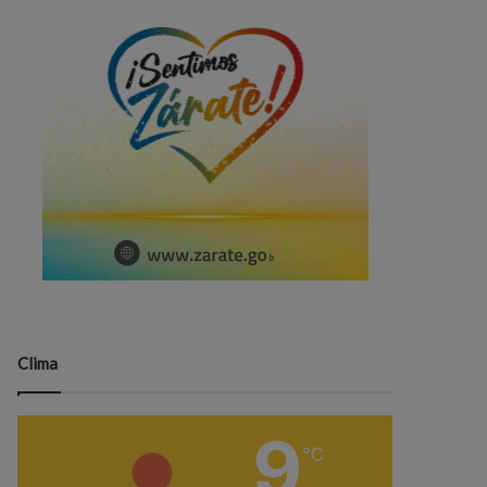
Clima
9
℃