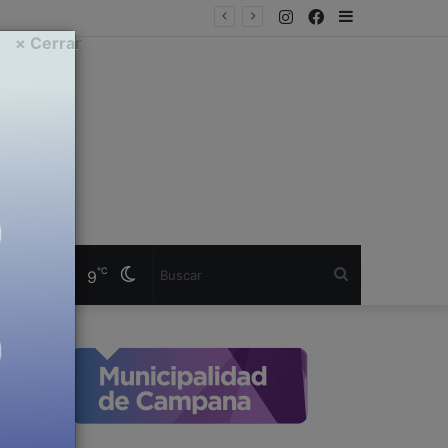
Instagram
Facebook
Sidebar
utos
× Cerrar
ana
Cambiar
Buscar
℃
9
modo