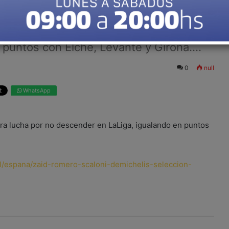
Mallorca, que ahora lucha por no
puntos con Elche, Levante y Girona....
0
null
WhatsApp
hora lucha por no descender en LaLiga, igualando en puntos
al/espana/zaid-romero-scaloni-demichelis-seleccion-