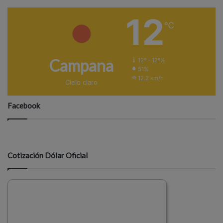
12
℃
Campana
12º - 12º%
51%
12.2 km/h
Cielo claro
Facebook
Cotización Dólar Oficial