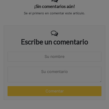
¡Sin comentarios aún!
Se el primero en comentar este artículo.
Escribe un comentario
S
u
n
S
o
u
m
c
b
o
r
m
e
e
n
t