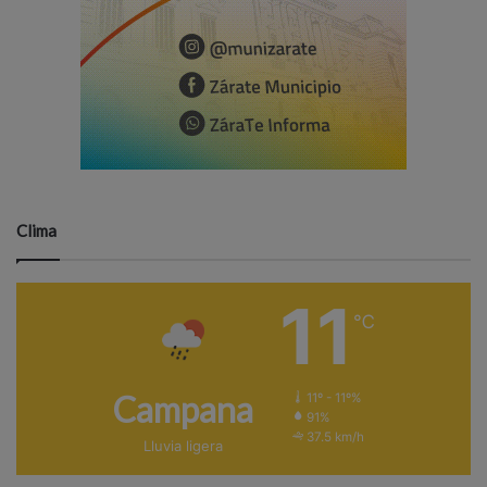
Clima
11
℃
Campana
11º - 11º%
91%
37.5 km/h
Lluvia ligera