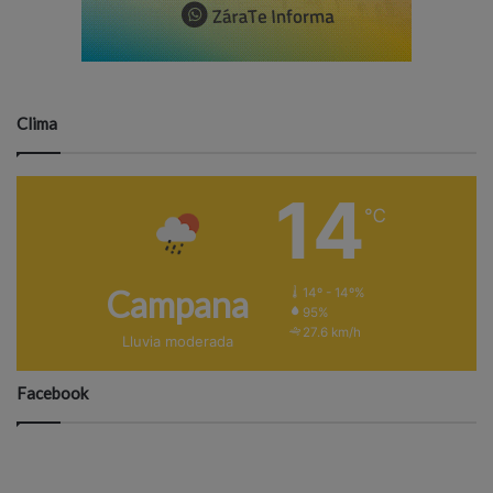
Clima
14
℃
Campana
14º - 14º%
95%
27.6 km/h
Lluvia moderada
Facebook