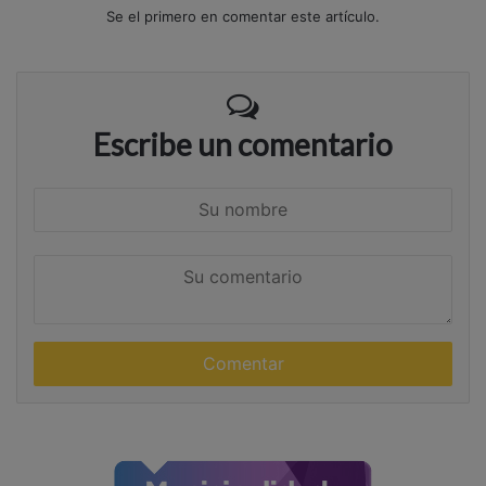
Se el primero en comentar este artículo.
Escribe un comentario
S
u
n
S
o
u
m
c
b
o
r
m
e
e
n
t
a
r