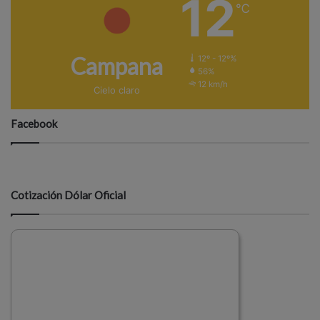
12
℃
Campana
12º - 12º%
56%
12 km/h
Cielo claro
Facebook
Cotización Dólar Oficial