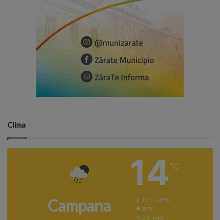
Clima
14
℃
Campana
14º - 14º%
95%
7.9 km/h